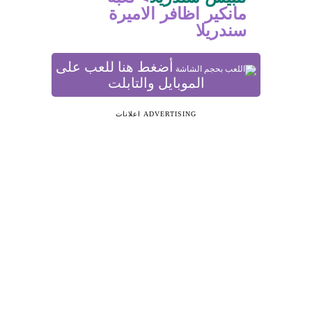
مانكير اظافر الاميرة
سندريلا
أضغط هنا للعب على
الموبايل والتابلت
ADVERTISING اعلانات